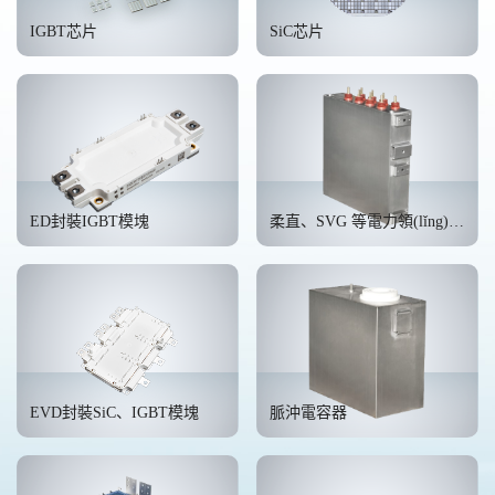
IGBT芯片
SiC芯片
ED封裝IGBT模塊
柔直、SVG 等電力領(lǐng)域用直流支撐電容器
EVD封裝SiC、IGBT模塊
脈沖電容器