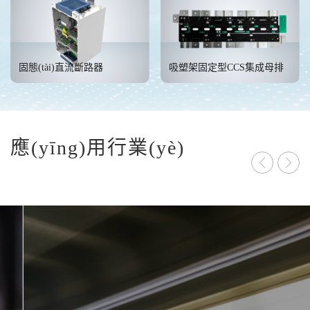
固態(tài)直流斷路器
吸塑架固定型CCS集成母排
應(yīng)用行業(yè)