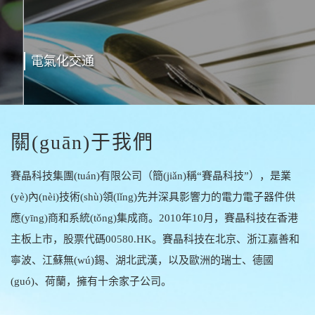
電氣化交通
關(guān)于我們
賽晶科技集團(tuán)有限公司（簡(jiǎn)稱“賽晶科技”），是業
(yè)內(nèi)技術(shù)領(lǐng)先并深具影響力的電力電子器件供
應(yīng)商和系統(tǒng)集成商。2010年10月，賽晶科技在香港
主板上市，股票代碼00580.HK。賽晶科技在北京、浙江嘉善和
寧波、江蘇無(wú)錫、湖北武漢，以及歐洲的瑞士、德國
(guó)、荷蘭，擁有十余家子公司。