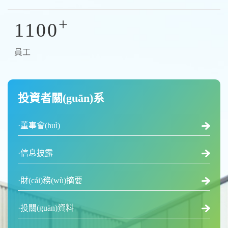
+
1100
員工
投資者關(guān)系
·董事會(huì)
·信息披露
·財(cái)務(wù)摘要
·投關(guān)資料