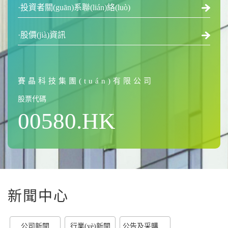
·投資者關(guān)系聯(lián)絡(luò)
·股價(jià)資訊
賽晶科技集團(tuán)有限公司
股票代碼
00580.HK
新聞中心
公司新聞
行業(yè)新聞
公告及采購(gòu)