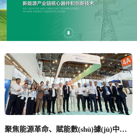
聚焦能源革命、賦能數(shù)據(jù)中心，PCIM Europe 2026 賽晶科技重磅登場(chǎng)、盡顯風(fēng)華